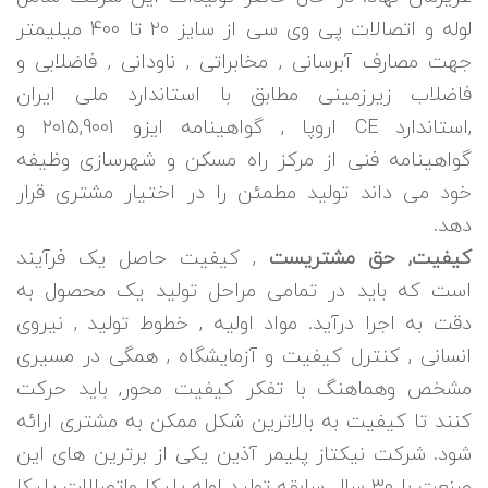
لوله و اتصالات پی وی سی از سایز 20 تا 400 میلیمتر
جهت مصارف آبرسانی , مخابراتی , ناودانی , فاضلابی و
فاضلاب زیرزمینی مطابق با استاندارد ملی ایران
,استاندارد CE اروپا , گواهینامه ایزو 2015,9001 و
گواهینامه فنی از مرکز راه مسکن و شهرسازی وظیفه
خود می داند تولید مطمئن را در اختیار مشتری قرار
دهد.
کیفیت, حق مشتریست
, کیفیت حاصل یک فرآیند
است که باید در تمامی مراحل تولید یک محصول به
دقت به اجرا درآید. مواد اولیه , خطوط تولید , نیروی
انسانی , کنترل کیفیت و آزمایشگاه , همگی در مسیری
مشخص وهماهنگ با تفکر کیفیت محور, باید حرکت
کنند تا کیفیت به بالاترین شکل ممکن به مشتری ارائه
شود. شرکت نیکتاز پلیمر آذین یکی از برترین های این
صنعت با 30 سال سابقه تولید لوله پلیکا واتصالات پلیکا