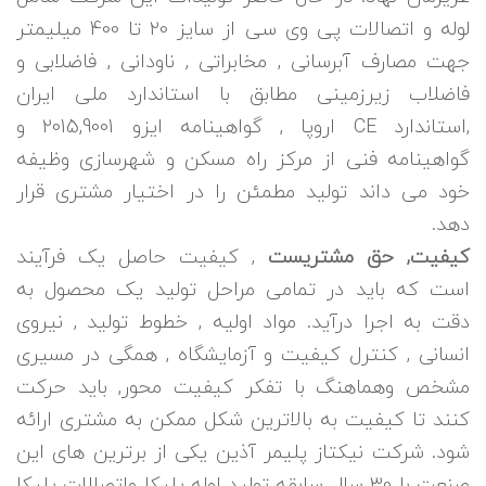
لوله و اتصالات پی وی سی از سایز 20 تا 400 میلیمتر
جهت مصارف آبرسانی , مخابراتی , ناودانی , فاضلابی و
فاضلاب زیرزمینی مطابق با استاندارد ملی ایران
,استاندارد CE اروپا , گواهینامه ایزو 2015,9001 و
گواهینامه فنی از مرکز راه مسکن و شهرسازی وظیفه
خود می داند تولید مطمئن را در اختیار مشتری قرار
دهد.
کیفیت, حق مشتریست
, کیفیت حاصل یک فرآیند
است که باید در تمامی مراحل تولید یک محصول به
دقت به اجرا درآید. مواد اولیه , خطوط تولید , نیروی
انسانی , کنترل کیفیت و آزمایشگاه , همگی در مسیری
مشخص وهماهنگ با تفکر کیفیت محور, باید حرکت
کنند تا کیفیت به بالاترین شکل ممکن به مشتری ارائه
شود. شرکت نیکتاز پلیمر آذین یکی از برترین های این
صنعت با 30 سال سابقه تولید لوله پلیکا واتصالات پلیکا