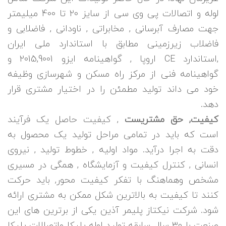
لوله و اتصالات پی وی سی از سایز 20 تا 400 میلیمتر
جهت مصارف آبرسانی , مخابراتی , ناودانی , فاضلابی و
فاضلاب زیرزمینی مطابق با استاندارد ملی ایران
,استاندارد CE اروپا , گواهینامه ایزو 2015,9001 و
گواهینامه فنی از مرکز راه مسکن و شهرسازی وظیفه
خود می داند تولید مطمئن را در اختیار مشتری قرار
دهد.
کیفیت, حق مشتریست
, کیفیت حاصل یک فرآیند
است که باید در تمامی مراحل تولید یک محصول به
دقت به اجرا درآید. مواد اولیه , خطوط تولید , نیروی
انسانی , کنترل کیفیت و آزمایشگاه , همگی در مسیری
مشخص وهماهنگ با تفکر کیفیت محور, باید حرکت
کنند تا کیفیت به بالاترین شکل ممکن به مشتری ارائه
شود. شرکت نیکتاز پلیمر آذین یکی از برترین های این
صنعت با 30 سال سابقه تولید لوله پلیکا واتصالات پلیکا