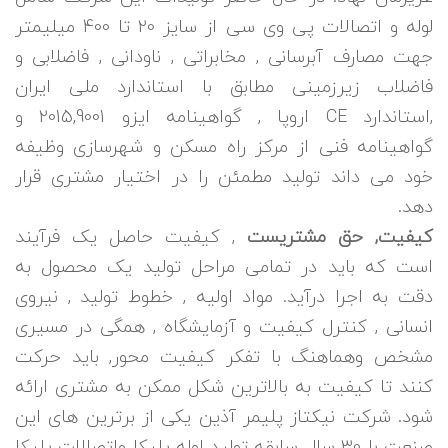
لوله و اتصالات پی وی سی از سایز 20 تا 400 میلیمتر
جهت مصارف آبرسانی , مخابراتی , ناودانی , فاضلابی و
فاضلاب زیرزمینی مطابق با استاندارد ملی ایران
,استاندارد CE اروپا , گواهینامه ایزو 2015,9001 و
گواهینامه فنی از مرکز راه مسکن و شهرسازی وظیفه
خود می داند تولید مطمئن را در اختیار مشتری قرار
دهد.
کیفیت, حق مشتریست
, کیفیت حاصل یک فرآیند
است که باید در تمامی مراحل تولید یک محصول به
دقت به اجرا درآید. مواد اولیه , خطوط تولید , نیروی
انسانی , کنترل کیفیت و آزمایشگاه , همگی در مسیری
مشخص وهماهنگ با تفکر کیفیت محور, باید حرکت
کنند تا کیفیت به بالاترین شکل ممکن به مشتری ارائه
شود. شرکت نیکتاز پلیمر آذین یکی از برترین های این
صنعت با 30 سال سابقه تولید لوله پلیکا واتصالات پلیکا