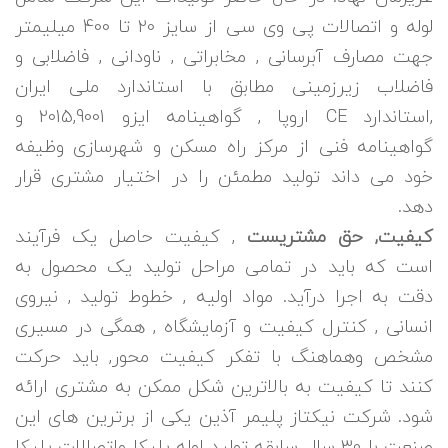
لوله و اتصالات پی وی سی از سایز 20 تا 400 میلیمتر
جهت مصارف آبرسانی , مخابراتی , ناودانی , فاضلابی و
فاضلاب زیرزمینی مطابق با استاندارد ملی ایران
,استاندارد CE اروپا , گواهینامه ایزو 2015,9001 و
گواهینامه فنی از مرکز راه مسکن و شهرسازی وظیفه
خود می داند تولید مطمئن را در اختیار مشتری قرار
دهد.
کیفیت, حق مشتریست
, کیفیت حاصل یک فرآیند
است که باید در تمامی مراحل تولید یک محصول به
دقت به اجرا درآید. مواد اولیه , خطوط تولید , نیروی
انسانی , کنترل کیفیت و آزمایشگاه , همگی در مسیری
مشخص وهماهنگ با تفکر کیفیت محور, باید حرکت
کنند تا کیفیت به بالاترین شکل ممکن به مشتری ارائه
شود. شرکت نیکتاز پلیمر آذین یکی از برترین های این
صنعت با 30 سال سابقه تولید لوله پلیکا واتصالات پلیکا