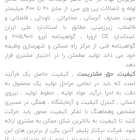
لوله و اتصالات پی وی سی از سایز 20 تا 400 میلیمتر
جهت مصارف آبرسانی , مخابراتی , ناودانی , فاضلابی و
فاضلاب زیرزمینی مطابق با استاندارد ملی ایران
,استاندارد CE اروپا , گواهینامه ایزو 2015,9001 و
گواهینامه فنی از مرکز راه مسکن و شهرسازی وظیفه
خود می داند تولید مطمئن را در اختیار مشتری قرار
دهد.
کیفیت, حق مشتریست
, کیفیت حاصل یک فرآیند
است که باید در تمامی مراحل تولید یک محصول به
دقت به اجرا درآید. مواد اولیه , خطوط تولید , نیروی
انسانی , کنترل کیفیت و آزمایشگاه , همگی در مسیری
مشخص وهماهنگ با تفکر کیفیت محور, باید حرکت
کنند تا کیفیت به بالاترین شکل ممکن به مشتری ارائه
شود. شرکت نیکتاز پلیمر آذین یکی از برترین های این
صنعت با 30 سال سابقه تولید لوله پلیکا واتصالات پلیکا