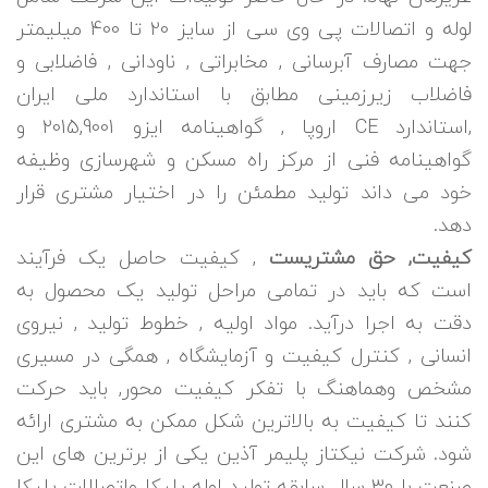
لوله و اتصالات پی وی سی از سایز 20 تا 400 میلیمتر
جهت مصارف آبرسانی , مخابراتی , ناودانی , فاضلابی و
فاضلاب زیرزمینی مطابق با استاندارد ملی ایران
,استاندارد CE اروپا , گواهینامه ایزو 2015,9001 و
گواهینامه فنی از مرکز راه مسکن و شهرسازی وظیفه
خود می داند تولید مطمئن را در اختیار مشتری قرار
دهد.
کیفیت, حق مشتریست
, کیفیت حاصل یک فرآیند
است که باید در تمامی مراحل تولید یک محصول به
دقت به اجرا درآید. مواد اولیه , خطوط تولید , نیروی
انسانی , کنترل کیفیت و آزمایشگاه , همگی در مسیری
مشخص وهماهنگ با تفکر کیفیت محور, باید حرکت
کنند تا کیفیت به بالاترین شکل ممکن به مشتری ارائه
شود. شرکت نیکتاز پلیمر آذین یکی از برترین های این
صنعت با 30 سال سابقه تولید لوله پلیکا واتصالات پلیکا