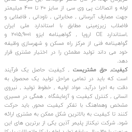
لوله و اتصالات پی وی سی از سایز 20 تا 400 میلیمتر
جهت مصارف آبرسانی , مخابراتی , ناودانی , فاضلابی و
فاضلاب زیرزمینی مطابق با استاندارد ملی ایران
,استاندارد CE اروپا , گواهینامه ایزو 2015,9001 و
گواهینامه فنی از مرکز راه مسکن و شهرسازی وظیفه
خود می داند تولید مطمئن را در اختیار مشتری قرار
دهد.
کیفیت, حق مشتریست
, کیفیت حاصل یک فرآیند
است که باید در تمامی مراحل تولید یک محصول به
دقت به اجرا درآید. مواد اولیه , خطوط تولید , نیروی
انسانی , کنترل کیفیت و آزمایشگاه , همگی در مسیری
مشخص وهماهنگ با تفکر کیفیت محور, باید حرکت
کنند تا کیفیت به بالاترین شکل ممکن به مشتری ارائه
شود. شرکت نیکتاز پلیمر آذین یکی از برترین های این
صنعت با 30 سال سابقه تولید لوله پلیکا واتصالات پلیکا