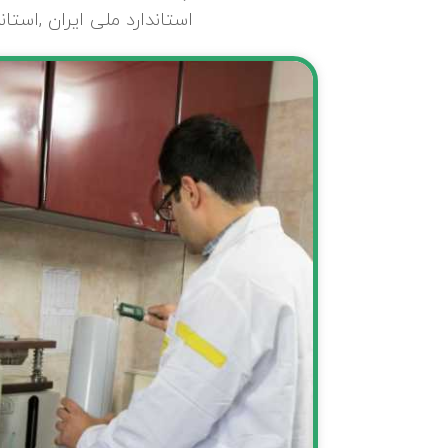
استاندارد ملی ایران ,استاندارد CE اروپا ,گواهینامه ایزو 2015,9001 و گواهینامه فنی از مرکز راه