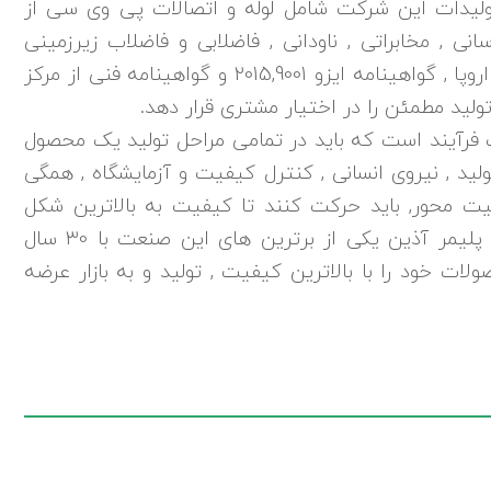
ولیدات این شرکت شامل لوله و اتصالات پی وی سی از
رف آبرسانی , مخابراتی , ناودانی , فاضلابی و فاضلاب زیرزمینی
مطابق با استاندارد ملی ایران ,استاندارد CE اروپا , گواهینامه ایزو 2015,9001 و گواهینامه فنی از مرکز
لید مطمئن را در اختیار مشتری قرار دهد.
رآیند است که باید در تمامی مراحل تولید یک محصول
ولید , نیروی انسانی , کنترل کیفیت و آزمایشگاه , همگی
 محور, باید حرکت کنند تا کیفیت به بالاترین شکل
ممکن به مشتری ارائه شود. شرکت نیکتاز پلیمر آذین یکی از برترین های این صنعت با 30 سال
ولات خود را با بالاترین کیفیت , تولید و به بازار عرضه