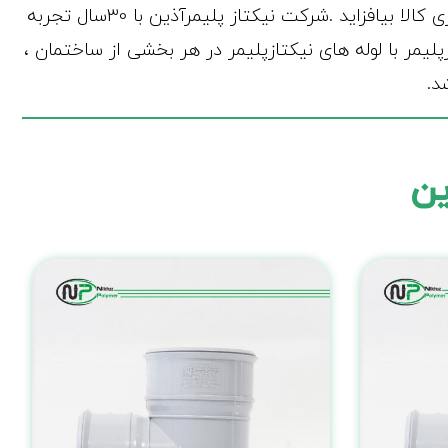
و استاندارد در کنار سالن تولید ِاتصالات میتواند چرخه تولید قطعات ِ بی عیب و نقص را کامل نماید و بر کیفیت و برتری کالا بیافزاید .شرکت نیکتاز پلیمرآذین با 30سال تجربه
لات نیکتازپلیمر با لوله های نیکتازپلیمر در هر بخشی از ساختمان ،
د.
ین