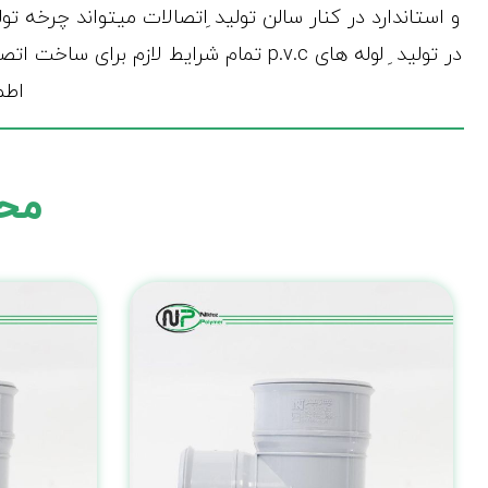
در تولید ِ لوله های p.v.c تمام شرایط 
اطم
محص