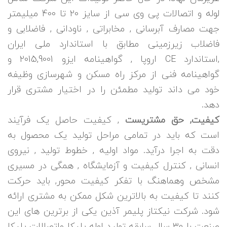
لوله و اتصالات پی وی سی از سایز 20 تا 400 میلیمتر
جهت مصارف آبرسانی , مخابراتی , ناودانی , فاضلابی و
فاضلاب زیرزمینی مطابق با استاندارد ملی ایران
,استاندارد CE اروپا , گواهینامه ایزو 2015,9001 و
گواهینامه فنی از مرکز راه مسکن و شهرسازی وظیفه
خود می داند تولید مطمئن را در اختیار مشتری قرار
دهد.
کیفیت, حق مشتریست
, کیفیت حاصل یک فرآیند
است که باید در تمامی مراحل تولید یک محصول به
دقت به اجرا درآید. مواد اولیه , خطوط تولید , نیروی
انسانی , کنترل کیفیت و آزمایشگاه , همگی در مسیری
مشخص وهماهنگ با تفکر کیفیت محور, باید حرکت
کنند تا کیفیت به بالاترین شکل ممکن به مشتری ارائه
شود. شرکت نیکتاز پلیمر آذین یکی از برترین های این
صنعت با 30 سال سابقه تولید لوله پلیکا واتصالات پلیکا