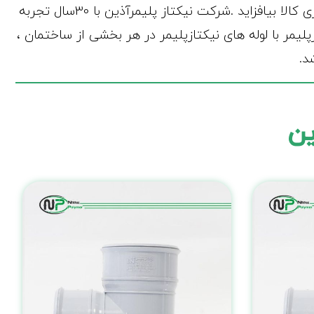
و استاندارد در کنار سالن تولید ِاتصالات میتواند چرخه تولید قطعات ِ بی عیب و نقص را کامل نماید و بر کیفیت و برتری کالا بیافزاید .شرکت نیکتاز پلیمرآذین با 30سال تجربه
لات نیکتازپلیمر با لوله های نیکتازپلیمر در هر بخشی از ساختمان ،
د.
ین