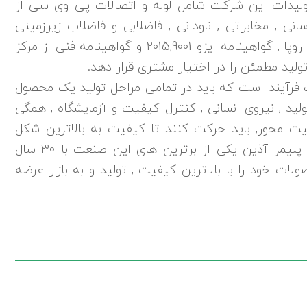
ولیدات این شرکت شامل لوله و اتصالات پی وی سی از
رف آبرسانی , مخابراتی , ناودانی , فاضلابی و فاضلاب زیرزمینی
مطابق با استاندارد ملی ایران ,استاندارد CE اروپا , گواهینامه ایزو 2015,9001 و گواهینامه فنی از مرکز
لید مطمئن را در اختیار مشتری قرار دهد.
رآیند است که باید در تمامی مراحل تولید یک محصول
ولید , نیروی انسانی , کنترل کیفیت و آزمایشگاه , همگی
 محور, باید حرکت کنند تا کیفیت به بالاترین شکل
ممکن به مشتری ارائه شود. شرکت نیکتاز پلیمر آذین یکی از برترین های این صنعت با 30 سال
ولات خود را با بالاترین کیفیت , تولید و به بازار عرضه