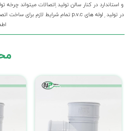
در تولید ِ لوله های p.v.c تمام شرایط 
اطم
محص