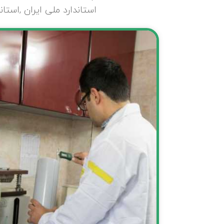
استاندارد ملی ایران ,استاندارد CE اروپا ,گواهینامه ایزو 2015,9001 و گواهینامه فنی از مرکز راه