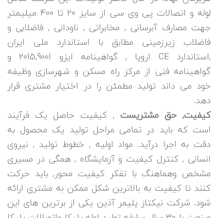
لوله و اتصالات پی وی سی از سایز 20 تا 400 میلیمتر
جهت مصارف آبرسانی , مخابراتی , ناودانی , فاضلابی و
فاضلاب زیرزمینی مطابق با استاندارد ملی ایران
,استاندارد CE اروپا , گواهینامه ایزو 2015,9001 و
گواهینامه فنی از مرکز راه مسکن و شهرسازی وظیفه
خود می داند تولید مطمئن را در اختیار مشتری قرار
دهد.
کیفیت, حق مشتریست
, کیفیت حاصل یک فرآیند
است که باید در تمامی مراحل تولید یک محصول به
دقت به اجرا درآید. مواد اولیه , خطوط تولید , نیروی
انسانی , کنترل کیفیت و آزمایشگاه , همگی در مسیری
مشخص وهماهنگ با تفکر کیفیت محور, باید حرکت
کنند تا کیفیت به بالاترین شکل ممکن به مشتری ارائه
شود. شرکت نیکتاز پلیمر آذین یکی از برترین های این
صنعت با 30 سال سابقه تولید لوله پلیکا واتصالات پلیکا